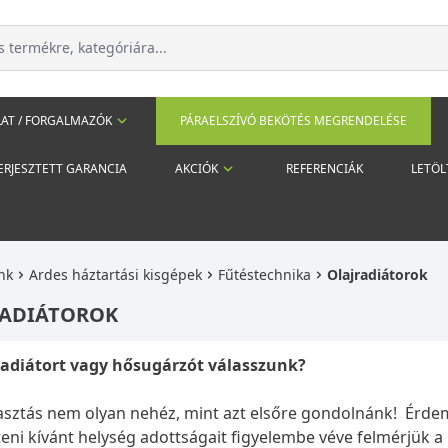
AT / FORGALMAZÓK
PÁRAELSZÍVÓ BEKÖTÉS MEGRENDELÉSE
ERJESZTETT GARANCIA
AKCIÓK
REFERENCIÁK
LETÖL
nk
Ardes háztartási kisgépek
Fűtéstechnika
Olajradiátorok
RADIÁTOROK
radiátort vagy hősugárzót válasszunk?
asztás nem olyan nehéz, mint azt elsőre gondolnánk! Érdem
teni kívánt helység adottságait figyelembe véve felmérjük 