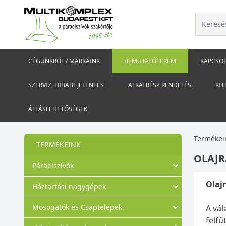
CÉGÜNKRŐL / MÁRKÁINK
BEMUTATÓTEREM
KAPCSOL
SZERVIZ, HIBABEJELENTÉS
ALKATRÉSZ RENDELÉS
KIT
ÁLLÁSLEHETŐSÉGEK
Termékei
TERMÉKEINK
OLAJ
Páraelszívók
Olaj
Háztartási nagygépek
Mosogatók és Csaptelepek
A vál
felfű