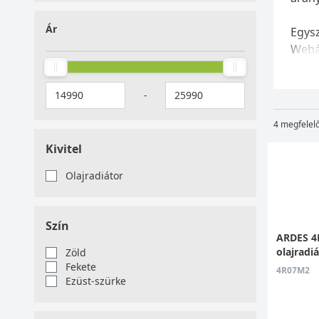
Ár
Egysz
Webár
-
4 megfelel
Kivitel
Olajradiátor
Szín
ARDES 4
olajradi
Zöld
Fekete
4R07M2
Ezüst-szürke