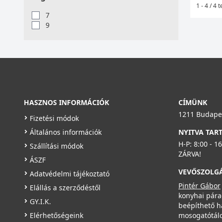
1 - 4 / 4
7
9
HASZNOS INFORMÁCIÓK
CÍMÜNK
1211 Budapes
Fizetési módok
Általános információk
NYITVA TAR
H-P: 8:00 - 1
Szállítási módok
ZÁRVA!
ÁSZF
VEVŐSZOLG
Adatvédelmi tájékoztató
Pintér Gábor
Elállás a szerződéstől
konyhai pára
GY.I.K.
beépíthető h
Elérhetőségeink
mosogatótálc