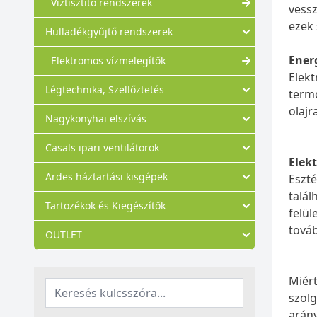
Víztisztító rendszerek
vessz
ezek 
Hulladékgyűjtő rendszerek
Ener
Elektromos vízmelegítők
Elekt
Légtechnika, Szellőztetés
termo
olajr
Nagykonyhai elszívás
Casals ipari ventilátorok
Elek
Ardes háztartási kisgépek
Eszté
talál
Tartozékok és Kiegészítők
felül
továb
OUTLET
Miért
szolg
arán