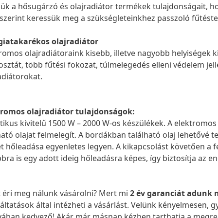
ük a hősugárzó és olajradiátor termékek tulajdonságait, 
szerint keressük meg a szükségleteinkhez passzoló fűtést
giatakarékos olajradiátor
romos olajradiátoraink kisebb, illetve nagyobb helyiségek 
sztát, több fűtési fokozat, túlmelegedés elleni védelem je
adiátorokat.
tromos olajradiátor tulajdonságok:
tikus kivitelű 1500 W – 2000 W-os készülékek. A elektromos
ható olajat felmelegít. A bordákban található olaj lehetővé t
et hőleadása egyenletes legyen. A kikapcsolást követően a f
bra is egy adott ideig hőleadásra képes, így biztosítja az 
 éri meg nálunk vásárolni? Mert mi
2 év garanciát adunk
áltatások által intézheti a vásárlást. Velünk kényelmesen, gy
yában kedvező! Akár már másnap kézben tarthatja a megre