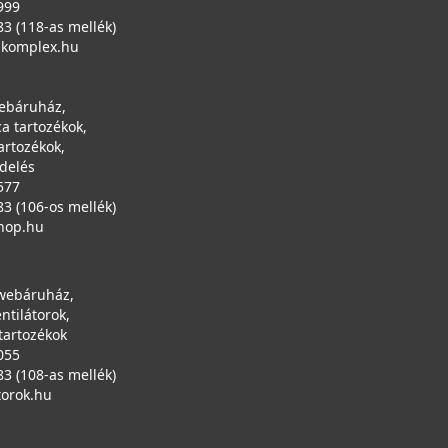
999
83 (118-as mellék)
ikomplex.hu
ebáruház,
a tartozékok,
artozékok,
ndelés
577
83 (106-os mellék)
hop.hu
 webáruház,
entilátorok,
tartozékok
055
83 (108-as mellék)
torok.hu