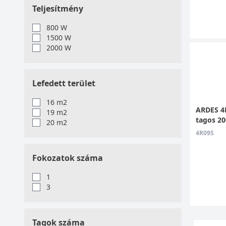
Teljesítmény
800 W
1500 W
2000 W
Lefedett terület
16 m2
ARDES 4R
19 m2
tagos 2
20 m2
4R09S
Fokozatok száma
1
3
Tagok száma