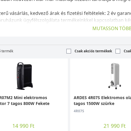
erű vásárlás, kedvező árak és fizetési feltételek: 2 év garan
uházunk ügyfélszolgálata termékeinkkel kapcsolatban kész
MUTASSON TÖBB
ő termék
Csak akciós termékek
Csa
R07M2 Mini elektromos
ARDES 4R07S Elektromos ola
átor 7 tagos 800W Fekete
tagos 1500W szürke
4R07S
14 990 Ft
21 990 Ft