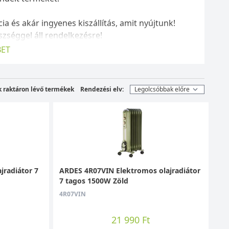
cia és akár ingyenes kiszállítás, amit nyújtunk!
séggel áll rendelkezésre!
ET
k raktáron lévő termékek
Rendezési elv:
jradiátor 7
ARDES 4R07VIN Elektromos olajradiátor
7 tagos 1500W Zöld
4R07VIN
21 990 Ft