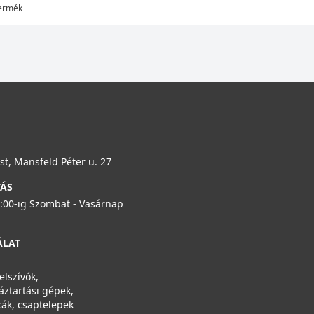
 termék
t, Mansfeld Péter u. 27
TÁS
6:00-ig Szombat - Vasárnap
ÁLAT
elszívók,
áztartási gépek,
ák, csaptelepek