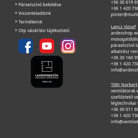
+36 30 619 6
Páraelszívó bekötése
+36 1 420 73
Viszonteladóink
pinter@mult
Termékeink
Lancz József
Otp vásárlási tájékoztató
ardesshop w
mosogatótálc
páraelszívó t
alkatrész re
+36 30 160 9
+36 1 420 73
info@ardess
Tóth Norbert
ventilátorok
szellőztető v
légtechnikai 
+36 30 011 8
+36 1 420 73
info@ventila