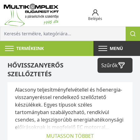
Belépés
TERMÉKEINK
MENÜ
HŐVISSZANYERŐS
Szűrők
SZELLŐZTETÉS
Alacsony teljesítményfelvétellel és hőenergia-
visszanyeréssel rendelkező szellőztető
készülékek. Egyes típusok széles
tartományban szabályozható, rendkívül
csendes, a legszigorúbb energiahatékonysági
előírásoknak is megfelelő EC motorral
rendelkeznek.
MUTASSON TÖBBET