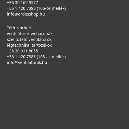
+36 30 160 9577
+36 1 420 7383 (106-os mellék)
info@ardesshop.hu
Tóth Norbert
ventilátorok webáruház,
szellőztető ventilátorok,
légtechnikai tartozékok
+36 30 011 8055
+36 1 420 7383 (108-as mellék)
info@ventilatorok.hu