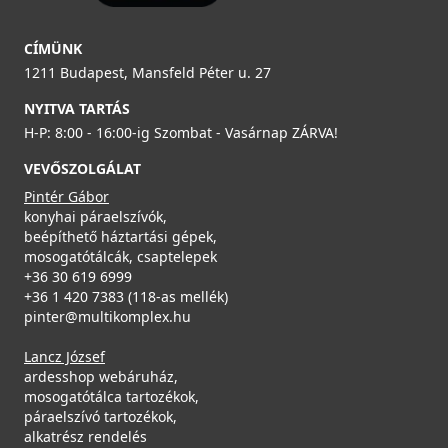
CÍMÜNK
1211 Budapest, Mansfeld Péter u. 27
NYITVA TARTÁS
H-P: 8:00 - 16:00-ig Szombat - Vasárnap ZÁRVA!
VEVŐSZOLGÁLAT
Pintér Gábor
konyhai páraelszívók,
beépíthető háztartási gépek,
mosogatótálcák, csaptelepek
+36 30 619 6999
+36 1 420 7383 (118-as mellék)
pinter@multikomplex.hu
Lancz József
ardesshop webáruház,
mosogatótálca tartozékok,
páraelszívó tartozékok,
alkatrész rendelés