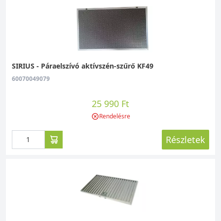
SIRIUS - Páraelszívó aktívszén-szűrő KF49
60070049079
25 990 Ft
Rendelésre
Részletek