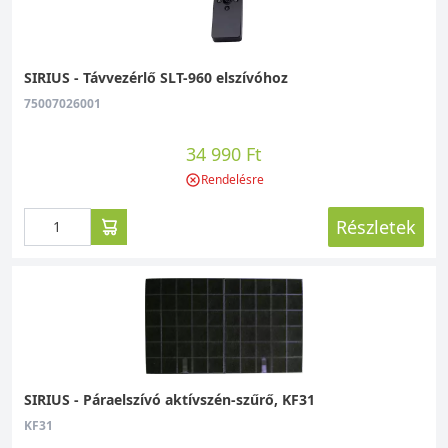
SIRIUS - Távvezérlő SLT-960 elszívóhoz
75007026001
34 990 Ft
Rendelésre
Részletek
SIRIUS - Páraelszívó aktívszén-szűrő, KF31
KF31