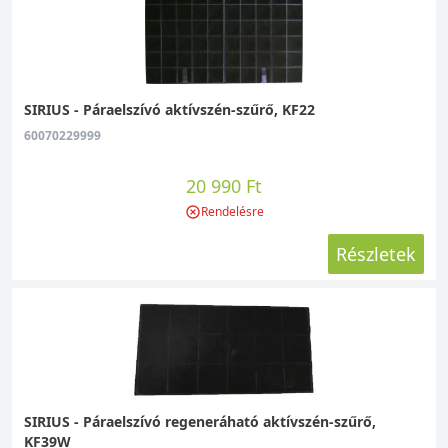
SIRIUS - Páraelszívó aktívszén-szűrő, KF22
60070229999
20 990 Ft
Rendelésre
Részletek
SIRIUS - Páraelszívó regeneráható aktívszén-szűrő,
KF39W