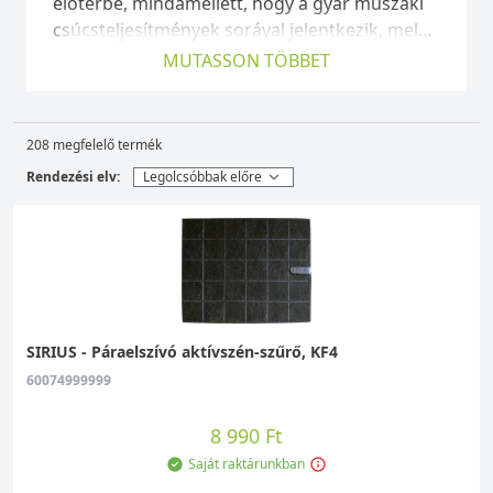
előtérbe, mindamellett, hogy a gyár műszaki
csúcsteljesítmények sorával jelentkezik, mely
párosul a legszigorúbb minőségellenőrzéssel.
MUTASSON TÖBBET
A páraelszívókat nemcsak különleges
formatervezés, hanem egyedi műszaki
megoldások - mint BI-POWER Technológia,
208 megfelelő termék
külső motorok legszélesebb választéka,
Rendezési elv:
valamint különleges készülékek, mint a pultba
süllyedő vagy a mennyezetbe építhető
páraelszívók - is jellemzik. Technikai csapatuk
professzionalizmusa és tapasztalata, az
ügyfelekkel való együttműködése, amelyek
lehetővé teszik számukra, hogy kizárólagos
technológiákat és innovatív termékeket
SIRIUS - Páraelszívó aktívszén-szűrő, KF4
valósítsunk meg. páraelszívó típusok: fali,
60074999999
sziget, mennyezetbe építhető, pultba
építhető, felső szekrénybe vagy kürtőbe
8 990 Ft
építhető, sarok és külső motoros.
Saját raktárunkban