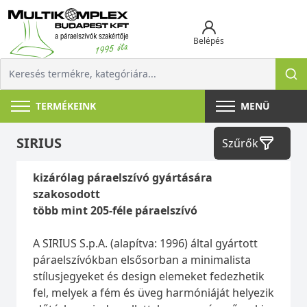
Belépés
TERMÉKEINK
MENÜ
SIRIUS
Szűrők
kizárólag páraelszívó gyártására
szakosodott
több mint 205-féle páraelszívó
A SIRIUS S.p.A. (alapítva: 1996) által gyártott
páraelszívókban elsősorban a minimalista
stílusjegyeket és design elemeket fedezhetik
fel, melyek a fém és üveg harmóniáját helyezik