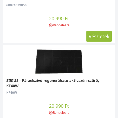
60071039050
20 990 Ft
Rendelésre
Részletek
SIRIUS - Páraelszívó regeneráható aktívszén-szűrő,
KF40W
KF40W
20 990 Ft
Rendelésre