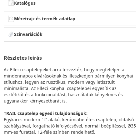
Katalógus
Méretrajz és termék adatlap
Színvariációk
Részletes leírás
Az Elleci csaptelepeket arra tervezték, hogy megfeleljen a
mindennapos elvárásoknak és illeszkedjen bármilyen konyhai
stílushoz, legyen az rusztikus, modern vagy letisztult
minimalista. Az Elleci konyhai csaptelepei egyesítik az
esztétikát és a funkcionalitást, használatuk kényelmes és
ugyanakkor környezetbarát is.
TRAIL csaptelep egyedi tulajdonságok:
Egykaros modern "L" alakú, kerámiabetétes csaptelep, oldalsó
szabályzóval, forgatható kifolyócsővel, normál beépítéssel, Ø35
mm-es furattal. 12-féle színben rendelhető.