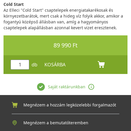
Cold Start
Az Elleci "Cold Start" csaptelepek energiatakarékosak és
környezetbarátok, mert csak a hideg víz folyik akkor, amikor a
fogantyú középső állásban van, amíg a hagyományos
csaptelepek alapállásban azonnal kevert vizet eresztenek.
89 990 Ft
db
KOSÁRBA
Saját raktárunkban
Megnézem a hozzám legközelebbi forgalmazót
Megnézem a bemutatóteremben