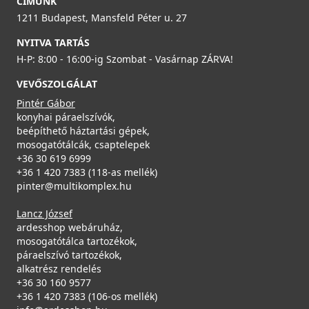
CÍMÜNK
LG245078
1211 Budapest, Mansfeld Péter u. 27
Részletek
NYITVA TARTÁS
95 990 Ft
H-P: 8:00 - 16:00-ig Szombat - Vasárnap ZÁRVA!
Saját raktárunkban
VEVŐSZOLGÁLAT
Részletek
Pintér Gábor
konyhai páraelszívók,
beépíthető háztartási gépek,
mosogatótálcák, csaptelepek
ELLECI - Csaptelep Trail G62
+36 30 619 6999
MGKTRA62
+36 1 420 7383 (118-as mellék)
pinter@multikomplex.hu
89 990 Ft
Lancz József
ELLECI - Gránit mosogatótálca Quadra 350 UM G78
Rendelésre
ardesshop webáruház,
munkalap alá szerelhető
mosogatótálca tartozékok,
LGQ35078BSO
Részletek
páraelszívó tartozékok,
alkatrész rendelés
149 990 Ft
+36 30 160 9577
+36 1 420 7383 (106-os mellék)
Rendelésre