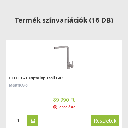
mosogatótálcákhoz
DLA01603
Termék színvariációk (16 DB)
8 790 Ft
Saját raktárunkban
Részletek
ELLECI - Csaptelep Trail G43
MGKTRA43
ELLECI - Gránit mosogatótálca Unico CORNER sarok
89 990 Ft
G78
Rendelésre
LGUCOR78
179 990 Ft
Részletek
209 990 Ft