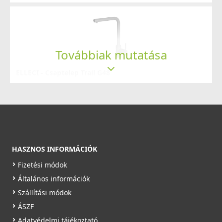
Rendelésre
Részletek
Továbbiak mutatása
ELLECI - Csaptelep Trail G48
MGKTRA48
89 990 Ft
ELLECI - Gránit mosogatótálca Quadra 100 G78
Saját raktárunkban
LGQ10078
Részletek
85 990 Ft
HASZNOS INFORMÁCIÓK
Saját raktárunkban
Fizetési módok
Általános információk
Részletek
Szállítási módok
ÁSZF
Adatvédelmi tájékoztató