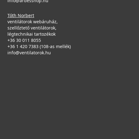
info@ardesshop.hu
Részletek
Tóth Norbert
ventilátorok webáruház,
szellőztető ventilátorok,
ELLECI - Csaptelep Trail G68
légtechnikai tartozékok
MGKTRA68
+36 30 011 8055
+36 1 420 7383 (108-as mellék)
89 990 Ft
info@ventilatorok.hu
Saját raktárunkban
ELLECI - Gránit mosogatótálca Ego ROUND G78
LGEROU78
Részletek
99 990 Ft
Rendelésre
Részletek
ELLECI - Csaptelep Trail
MIKTRACR