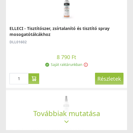
ELLECI - Tisztítószer, zsírtalanító és tisztító spray
mosogatótálcákhoz
DLL01602
8 790 Ft
Saját raktárunkban
Részletek
Továbbiak mutatása
ELLECI - Tisztítószer spray vízkőoldó