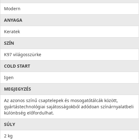
Modern
ANYAGA
Keratek
SZÍN
K97 világosszürke
COLD START
Igen
MEGJEGYZÉS
Az azonos színű csaptelepek és mosogatótálcák között,
gyártástechnológiai sajátosságokból adódoan színárnyalatbeli
különbség előfordulhat.
SÚLY
2 kg