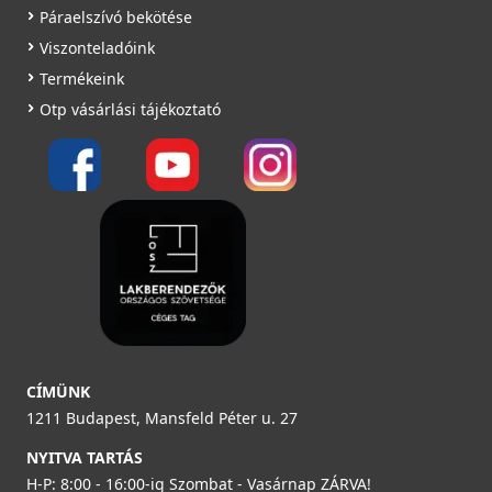
89 990 Ft
Páraelszívó bekötése
ELLECI - Mosogatótálca Unico 125 K97 Light Grey
Saját raktárunkban
Viszonteladóink
LKU12597
Termékeink
Részletek
Otp vásárlási tájékoztató
109 990 Ft
Saját raktárunkban
Részletek
ELLECI - Csaptelep Trail G51
MGKTRA51
89 990 Ft
ELLECI - Mosogatótálca Sintesi 105 K97 Light Grey inox
Saját raktárunkban
CÍMÜNK
tartozékokkal - Kifutó termék!
1211 Budapest, Mansfeld Péter u. 27
LKS10597
Részletek
NYITVA TARTÁS
127 890 Ft
H-P: 8:00 - 16:00-ig Szombat - Vasárnap ZÁRVA!