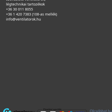
légtechnikai tartozékok
MGKTRA68
+36 30 011 8055
+36 1 420 7383 (108-as mellék)
89 990 Ft
info@ventilatorok.hu
Saját raktárunkban
Részletek
ELLECI - Csaptelep Trail
MIKTRACR
79 990 Ft
Saját raktárunkban