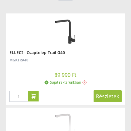
Saját raktárunkban
Részletek
ELLECI - Csaptelep Trail G40
MGKTRA40
ELLECI - Mosogatótálca Unico 300 K97 Light Grey -
89 990 Ft
Kifutó termék!
Saját raktárunkban
LKU30097
82 890 Ft
Részletek
129 990 Ft
Saját raktárunkban
Részletek