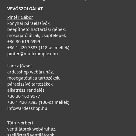
184 990 Ft
Saját raktárunkban
VEVŐSZOLGÁLAT
Pintér Gábor
Részletek
konyhai páraelszívók,
beépíthető háztartási gépek,
mosogatótálcák, csaptelepek
ELLECI - Csaptelep Trail G59 antracit
+36 30 619 6999
MGKTRA59
+36 1 420 7383 (118-as mellék)
pinter@multikomplex.hu
89 990 Ft
Lancz József
Saját raktárunkban
ardesshop webáruház,
mosogatótálca tartozékok,
Részletek
páraelszívó tartozékok,
alkatrész rendelés
+36 30 160 9577
+36 1 420 7383 (106-os mellék)
info@ardesshop.hu
Tóth Norbert
ventilátorok webáruház,
szellőztető ventilátorok,
ELLECI - Csaptelep Trail G68