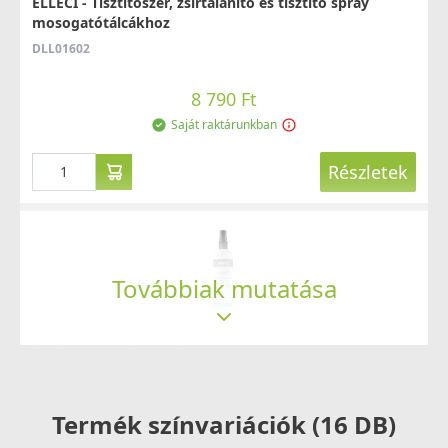
ELLECI - Tisztítószer, zsírtalanító és tisztító spray
mosogatótálcákhoz
DLL01602
8 790 Ft
Saját raktárunkban
Részletek
Továbbiak mutatása
ELLECI - Tisztítószer spray vízkőoldó
mosogatótálcákhoz
DLA01603
Termék színvariációk (16 DB)
8 790 Ft