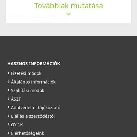
Továbbiak mutatása
ELLECI - Csaptelep Trail G43
MGKTRA43
89 990 Ft
ELLECI - Mosogatótálca Best 450 K97 Light Grey - Kifutó
termék!
Rendelésre
LKB45097
Részletek
107 890 Ft
HASZNOS INFORMÁCIÓK
155 990 Ft
Fizetési módok
Saját raktárunkban
Általános információk
Szállítási módok
Részletek
ÁSZF
Adatvédelmi tájékoztató
ELLECI - Csaptelep Trail G48
Elállás a szerződéstől
MGKTRA48
GY.I.K.
Elérhetőségeink