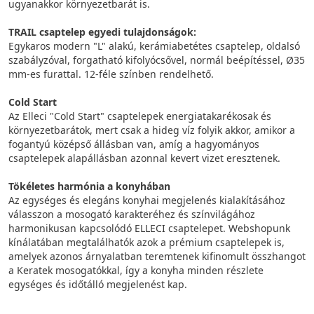
ugyanakkor környezetbarát is.
TRAIL csaptelep egyedi tulajdonságok:
Egykaros modern "L" alakú, kerámiabetétes csaptelep, oldalsó
szabályzóval, forgatható kifolyócsővel, normál beépítéssel, Ø35
mm-es furattal. 12-féle színben rendelhető.
Cold Start
Az Elleci "Cold Start" csaptelepek energiatakarékosak és
környezetbarátok, mert csak a hideg víz folyik akkor, amikor a
fogantyú középső állásban van, amíg a hagyományos
csaptelepek alapállásban azonnal kevert vizet eresztenek.
Tökéletes harmónia a konyhában
Az egységes és elegáns konyhai megjelenés kialakításához
válasszon a mosogató karakteréhez és színvilágához
harmonikusan kapcsolódó ELLECI csaptelepet. Webshopunk
kínálatában megtalálhatók azok a prémium csaptelepek is,
amelyek azonos árnyalatban teremtenek kifinomult összhangot
a Keratek mosogatókkal, így a konyha minden részlete
egységes és időtálló megjelenést kap.