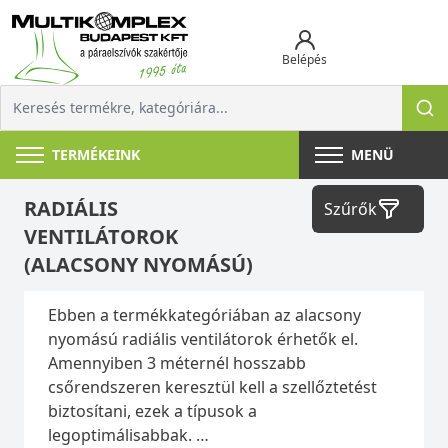
Belépés
TERMÉKEINK
MENÜ
RADIÁLIS
Szűrők
VENTILÁTOROK
(ALACSONY NYOMÁSÚ)
Ebben a termékkategóriában az alacsony
nyomású radiális ventilátorok érhetők el.
Amennyiben 3 méternél hosszabb
csőrendszeren keresztül kell a szellőztetést
biztosítani, ezek a típusok a
legoptimálisabbak.