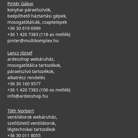
Pintér Gábor
konyhai páraelszívók,
beépíthető háztartási gépek,
mosogatótálcák, csaptelepek
+36 30 619 6999
+36 1 420 7383 (118-as mellék)
pinter@multikomplex.hu
Lancz József
ardesshop webáruház,
mosogatótálca tartozékok,
páraelszívó tartozékok,
alkatrész rendelés
+36 30 160 9577
+36 1 420 7383 (106-os mellék)
info@ardesshop.hu
Tóth Norbert
ventilátorok webáruház,
szellőztető ventilátorok,
légtechnikai tartozékok
+36 30 011 8055