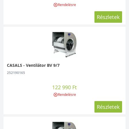
A vásárlás menete
Rendelésre
Részletek
Miután az ipari ventilátorok között megtalálta
az alacsony nyomású radiális modelleket, csak
rá kell kattintani a képre, és máris láthatjuk a
különböző típusokat. Itt a megfelelő terméket
kiválasztva vagy előrendelést tudunk leadni,
vagy azonnal a kosárba helyezhetjük azt, ha a
raktárban elérhető. Ezt az eszköz fotója
CASALS - Ventilátor BV 9/7
mellett előre fel is tüntettük, így ennek
252190165
megfelelően lehet tovább keresni vagy
kiegyenlíteni a kosár ellenértékét.
122 990 Ft
Utánvéttel és bankkártyával is van lehetőség a
Rendelésre
fizetésre, ahogy kényelmesebb és
Részletek
praktikusabb Önnek. Kérdés esetén pedig
állunk szíves rendelkezésére
elérhetőségeinken.