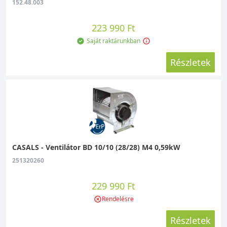
152.48.003
223 990 Ft
Saját raktárunkban
Részletek
CASALS - Ventilátor BD 10/10 (28/28) M4 0,59kW
251320260
229 990 Ft
Rendelésre
Részletek