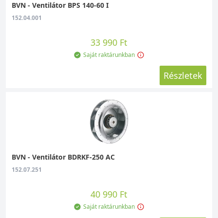
BVN - Ventilátor BPS 140-60 I
Csakis olyan gyártók termékeit forgalmazzuk,
152.04.001
akik már bizonyítottak a ventilátorok piacán.
Ilyen például a CASALS vagy a BVN az ipari
33 990 Ft
ventilátorok és légtechnikai tartozékok
között, vagy a CATA a háztartási ventilátorok
Saját raktárunkban
és kiegészítőik terén. De idetartozik a tetőn
Részletek
keresztüli szellőztetés legnagyobb
specialistája, a VILPE is többek között, és még
hosszan sorolhatnánk. Számunkra a
legfontosabb a maximális vevői elégedettség,
ezért mindent megteszünk annak érdekében,
hogy a “korrekt webáruház” minősítésnek
megfeleljünk.
BVN - Ventilátor BDRKF-250 AC
152.07.251
Az ipari ventilátorok típusai
40 990 Ft
Webáruházunkban az ipari ventilátorok
kategóriájára kattintva alacsony és közepes
Saját raktárunkban