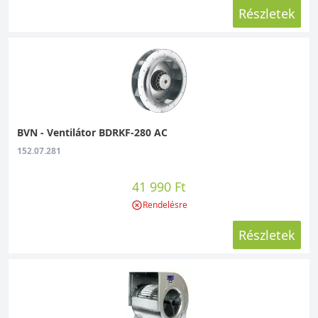
nyomású radiális, tető-, in-line, axiál és
Részletek
csőházas axiál, valamint hővisszanyerős
típusok is betöltődnek. A könnyebb
tájékozódás érdekében egy-egy fotó is jelzi,
hogy pontosan milyen termékekről van szó.
Az alacsony nyomású radiális ventilátorokra
kattintva pedig 24 CASALS márkájú
berendezést láthatunk.
BVN - Ventilátor BDRKF-280 AC
152.07.281
Hol alkalmazhatók az alacsony nyomású
radiális ventilátorok?
41 990 Ft
● Beszerelhetők szellőztetőegységekbe,
Rendelésre
légkezelőkbe, radiális ventilátort igénylő
Részletek
fűtőrendszerekbe. A szennyezett levegő gyors
eltávolítására képesek, mivel az axiál
ventilátoroknál nagyobb nyomással
dolgoznak. Kocsmákban, vendéglőkben,
társasházi lakásokban a legoptimálisabb