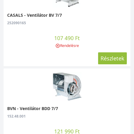
szellőztetési megoldást nyújtják.
● Showtechnikai eszközként is sok esetben
CASALS - Ventilátor BV 7/7
használják őket akkor, például ballonbábúk,
252090165
ugrálóvárak, stb. felfújására, .
107 490 Ft
Néhány szó a felépítésükről
Rendelésre
Ezeknek a ventilátoroknak a mérete kisebb,
Részletek
mint az azonos légszállítású axiál típusoknak,
és beépítési kialakításuk is teljesen eltér. Ezt a
szempontot a készülék telepítésénél
mindenképp figyelembe kell venni. Erős a
felépítésük, a legtöbb esetben horgonyzott
acéllemez házzal és üvegszálerősített
polimaid járókerékkel rendelkeznek. A
BVN - Ventilátor BDD 7/7
zajszintjük alacsony, működésül csendes, a
152.48.001
CASALS elasztikus motorrögzítő rendszer
eredményeként.
121 990 Ft