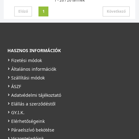
1 - 26 / 26 termék
Előző
1
Következő
HASZNOS INFORMÁCIÓK
Fizetési módok
Általános információk
Szállítási módok
ÁSZF
Adatvédelmi tájékoztató
Elállás a szerződéstől
GY.I.K.
Elérhetőségeink
Páraelszívó bekötése
Viszonteladóink