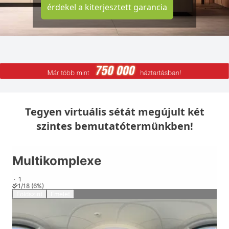
érdekel a kiterjesztett garancia
Tegyen virtuális sétát megújult két
szintes bemutatótermünkben!