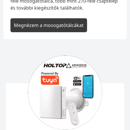
féle mosogatótálca, több mint 270-féle csaptelep
és további kiegészítők találhatók.
Megnézem a mosogatótálcákat