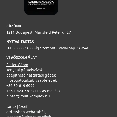
CÍMÜNK
1211 Budapest, Mansfeld Péter u. 27
NYITVA TARTÁS
H-P: 8:00 - 16:00-ig Szombat - Vasárnap ZÁRVA!
VEVŐSZOLGÁLAT
Pintér Gábor
konyhai páraelszívók,
beépíthető háztartási gépek,
mosogatótálcák, csaptelepek
+36 30 619 6999
+36 1 420 7383 (118-as mellék)
pinter@multikomplex.hu
Lancz József
ardesshop webáruház,
mosogatótálca tartozékok,