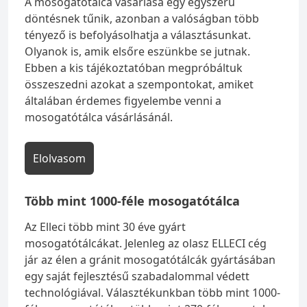
A mosogatótálca vásárlása egy egyszerű
döntésnek tűnik, azonban a valóságban több
tényező is befolyásolhatja a választásunkat.
Olyanok is, amik elsőre eszünkbe se jutnak.
Ebben a kis tájékoztatóban megpróbáltuk
összeszedni azokat a szempontokat, amiket
általában érdemes figyelembe venni a
mosogatótálca vásárlásánál.
Elolvasom
Több mint 1000-féle mosogatótálca
Az Elleci több mint 30 éve gyárt
mosogatótálcákat. Jelenleg az olasz ELLECI cég
jár az élen a gránit mosogatótálcák gyártásában
egy saját fejlesztésű szabadalommal védett
technológiával. Választékunkban több mint 1000-