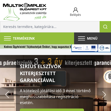
Belépés
TERMÉKEINK
MENÜ
SIRIUS ELSZÍVÓK
KITERJESZTETT
GARANCIÁVAL
A kötelező jótállási idő 3 évvel történő
meghosszabbítása regisztráció
esetén.