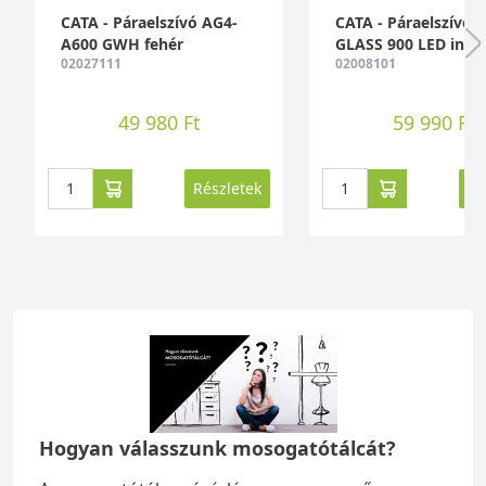
CATA - Páraelszívó AG4-
CATA - Páraelszívó C
A600 GWH fehér
GLASS 900 LED inox
02027111
02008101
49 980 Ft
59 990 Ft
Részletek
Ré
Hogyan válasszunk mosogatótálcát?